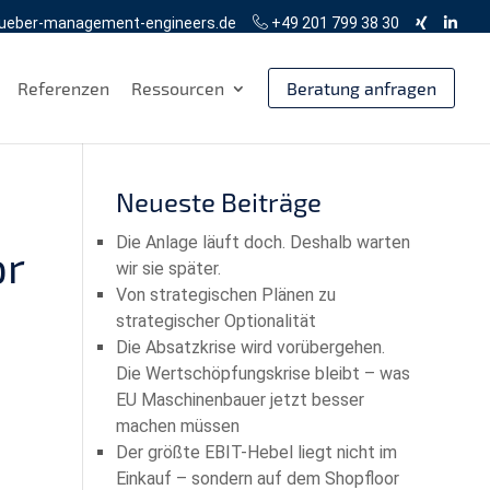
ueber-management-engineers.de
+49 201 799 38 30
Referenzen
Ressourcen
Beratung anfragen
Neueste Beiträge
Die Anlage läuft doch. Deshalb warten
or
wir sie später.
Von strategischen Plänen zu
strategischer Optionalität
Die Absatzkrise wird vorübergehen.
Die Wertschöpfungskrise bleibt – was
EU Maschinenbauer jetzt besser
machen müssen
Der größte EBIT-Hebel liegt nicht im
Einkauf – sondern auf dem Shopfloor